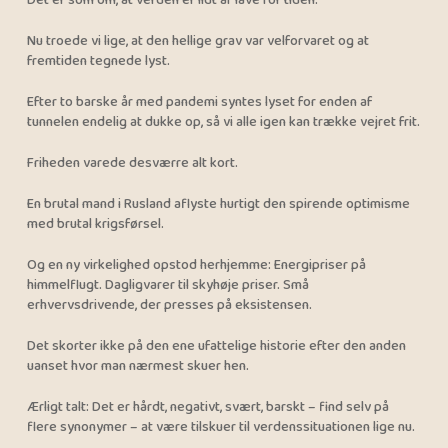
Det er som om, at verden er lidt af lave for tiden.
Nu troede vi lige, at den hellige grav var velforvaret og at
fremtiden tegnede lyst.
Efter to barske år med pandemi syntes lyset for enden af
tunnelen endelig at dukke op, så vi alle igen kan trække vejret frit.
Friheden varede desværre alt kort.
En brutal mand i Rusland aflyste hurtigt den spirende optimisme
med brutal krigsførsel.
Og en ny virkelighed opstod herhjemme: Energipriser på
himmelflugt. Dagligvarer til skyhøje priser. Små
erhvervsdrivende, der presses på eksistensen.
Det skorter ikke på den ene ufattelige historie efter den anden
uanset hvor man nærmest skuer hen.
Ærligt talt: Det er hårdt, negativt, svært, barskt – find selv på
flere synonymer – at være tilskuer til verdenssituationen lige nu.