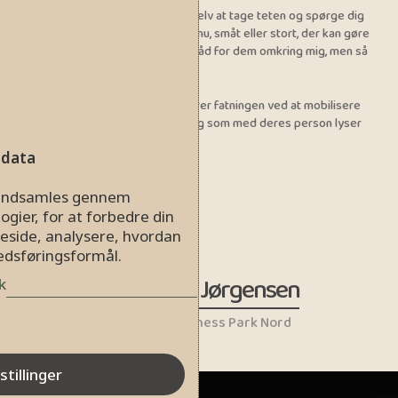
Eller også kan du agere. Vælge selv at tage teten og spørge dig
selv: Hvad kan jeg selv gøre lige nu, småt eller stort, der kan gøre
verden lidt nemmere at være i. Båd for dem omkring mig, men så
sandelig også for mig selv.
Jeg imponeres af dem, der bevarer fatningen ved at mobilisere
et overskud og en handlekraft, og som med deres person lyser
op i en dyster tid.
 data
r indsamles gennem
ogier, for at forbedre din
eside, analysere, hvordan
kedsføringsformål.
Brith Lund Jørgensen
k
Direktør i Business Park Nord
stillinger