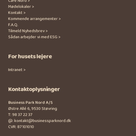
Café Nord >
Mødelokaler >
Kontakt >
Kommende arrangementer >
F.A.Q.
Tilmeld Nyhedsbrev >
Sådan arbejder vi med ESG >
For husets lejere
Intranet >
Kontaktoplysninger
Business Park Nord A/S
Østre Allé 6, 9530 Støvring
T:
98 37 22 37
@:
kontakt@businessparknord.dk
CVR: 87101010