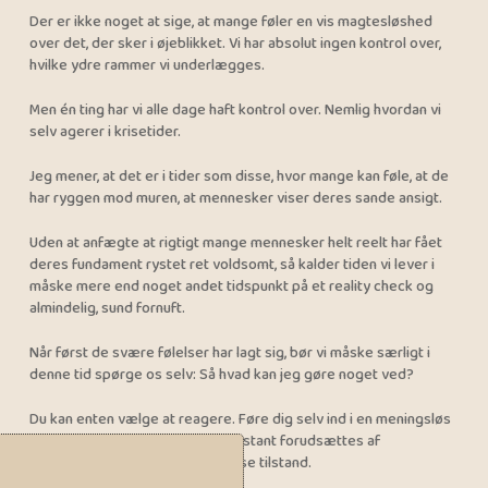
Der er ikke noget at sige, at mange føler en vis magtesløshed
over det, der sker i øjeblikket. Vi har absolut ingen kontrol over,
hvilke ydre rammer vi underlægges.
Men én ting har vi alle dage haft kontrol over. Nemlig hvordan vi
selv agerer i krisetider.
Jeg mener, at det er i tider som disse, hvor mange kan føle, at de
har ryggen mod muren, at mennesker viser deres sande ansigt.
Uden at anfægte at rigtigt mange mennesker helt reelt har fået
deres fundament rystet ret voldsomt, så kalder tiden vi lever i
måske mere end noget andet tidspunkt på et reality check og
almindelig, sund fornuft.
Når først de svære følelser har lagt sig, bør vi måske særligt i
denne tid spørge os selv: Så hvad kan jeg gøre noget ved?
Du kan enten vælge at reagere. Føre dig selv ind i en meningsløs
spiral, hvor alt er negativt og konstant forudsættes af
omverdenens, i øjeblikket, håbløse tilstand.