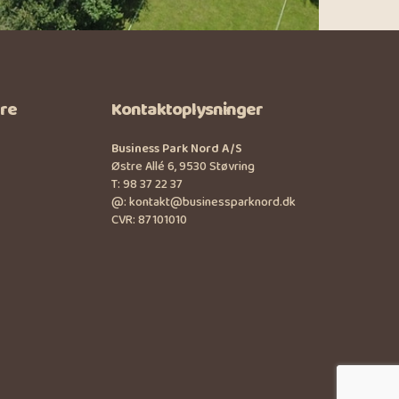
ere
Kontaktoplysninger
Business Park Nord A/S
Østre Allé 6, 9530 Støvring
T:
98 37 22 37
@:
kontakt@businessparknord.dk
CVR: 87101010