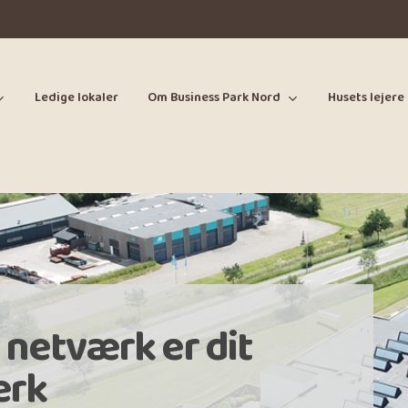
Ledige lokaler
Om Business Park Nord
Husets lejere
 netværk er dit
ærk