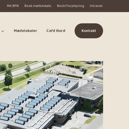
Mit BPN
Book mødelokale
Bestil forplejning
Intranet
Mødelokaler
Café Nord
Kontakt