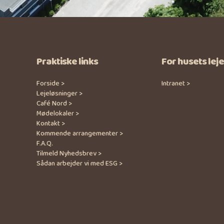
Praktiske links
For husets lej
Forside >
Intranet >
Lejeløsninger >
Café Nord >
Mødelokaler >
Kontakt >
Kommende arrangementer >
F.A.Q.
Tilmeld Nyhedsbrev >
Sådan arbejder vi med ESG >