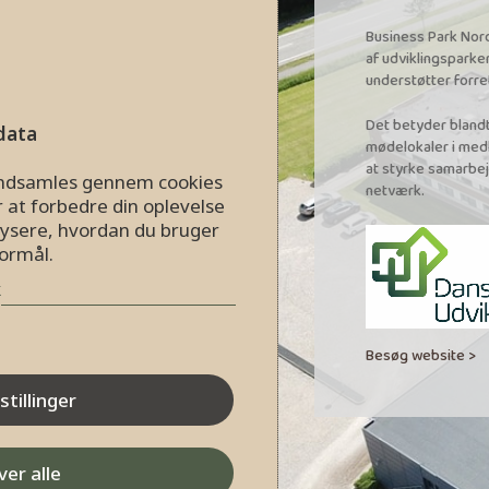
Business Park Nord
af udviklingsparke
understøtter forre
Det betyder blandt
data
mødelokaler i medl
at styrke samarbej
 indsamles gennem cookies
netværk.
r at forbedre din oplevelse
ysere, hvordan du bruger
formål.
k
Besøg website >
stillinger
er alle