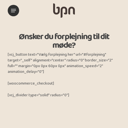
Skip
Menu
to
main
content
Ønsker du forplejning til dit
møde?
[vcj_button text=”Vælg forplejning her” url=”#forplejning”
target=”_self” alignment=”center” radius=”0″ border_size=”2″
full=”” margin=”0px 0px 60px 0px” animation_speed=”2″
animation_delay=”0″]
[woocommerce_checkout]
[vcj_divider type=”solid” radius=”0″]