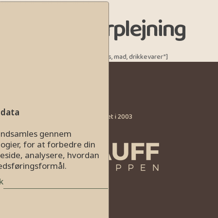
Mødeforplejning
[foodonline categories=”services, mad, drikkevarer”]
Information
 data
Business Park Nord blev etableret i 2003
og er en del af Rauff Gruppen.
r indsamles gennem
ogier, for at forbedre din
eside, analysere, hvordan
kedsføringsformål.
k