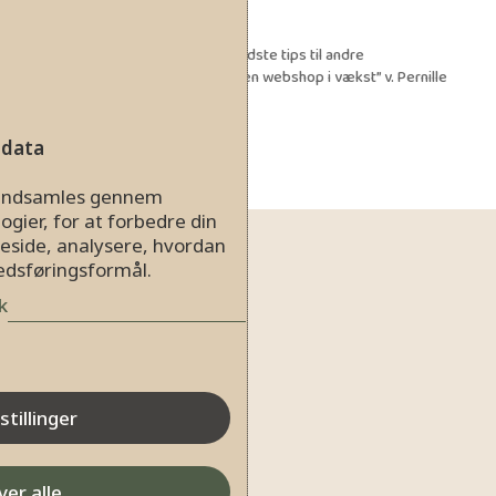
Kl. 19.25 – 19:30 Pause
Kl. 19:30 – 20:20 Oplæg: “Mine bedste tips til andre
webshopejere: Sådan skabte vi en webshop i vækst” v. Pernille
Siboni Ussing fra CERISE.
Kl. 20:20 – 20:30 Tak for i dag
 data
r indsamles gennem
ogier, for at forbedre din
eside, analysere, hvordan
kedsføringsformål.
k
stillinger
er alle