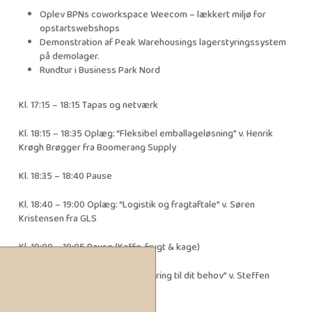
Oplev BPNs coworkspace Weecom – lækkert miljø for
opstartswebshops
Demonstration af Peak Warehousings lagerstyringssystem
på demolager.
Rundtur i Business Park Nord
Kl. 17:15 – 18:15 Tapas og netværk
Kl. 18:15 – 18:35 Oplæg: “Fleksibel emballageløsning” v. Henrik
Krøgh Brøgger fra Boomerang Supply
Kl. 18:35 – 18:40 Pause
Kl. 18:40 – 19:00 Oplæg: “Logistik og fragtaftale” v. Søren
Kristensen fra GLS
Kl. 19:00 – 19:05 Pause (Kaffe, frugt & kage)
Kl. 19:05 – 19:25 Oplæg: “Finansiering til dit behov” v. Steffen
Olsen fra Vækstfonden