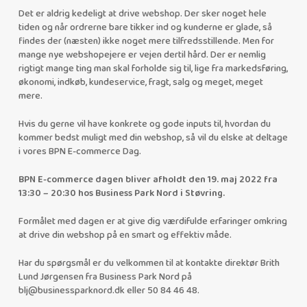
Det er aldrig kedeligt at drive webshop. Der sker noget hele
tiden og når ordrerne bare tikker ind og kunderne er glade, så
findes der (næsten) ikke noget mere tilfredsstillende. Men for
mange nye webshopejere er vejen dertil hård. Der er nemlig
rigtigt mange ting man skal forholde sig til, lige fra markedsføring,
økonomi, indkøb, kundeservice, fragt, salg og meget, meget
mere.
Hvis du gerne vil have konkrete og gode inputs til, hvordan du
kommer bedst muligt med din webshop, så vil du elske at deltage
i vores BPN E-commerce Dag.
BPN E-commerce dagen bliver afholdt
den 19. maj 2022 fra
13:30 – 20:30 hos Business Park Nord i Støvring.
Formålet med dagen er at give dig værdifulde erfaringer omkring
at drive din webshop på en smart og effektiv måde.
Har du spørgsmål er du velkommen til at kontakte direktør Brith
Lund Jørgensen fra Business Park Nord på
blj@businessparknord.dk eller 50 84 46 48.