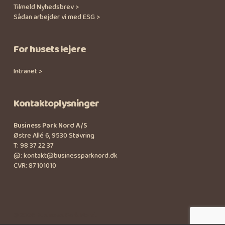
Tilmeld Nyhedsbrev >
Sådan arbejder vi med ESG >
For husets lejere
Intranet >
Kontaktoplysninger
Business Park Nord A/S
Østre Allé 6, 9530 Støvring
T:
98 37 22 37
@:
kontakt@businessparknord.dk
CVR: 87101010
© 2026 Business Park Nord.